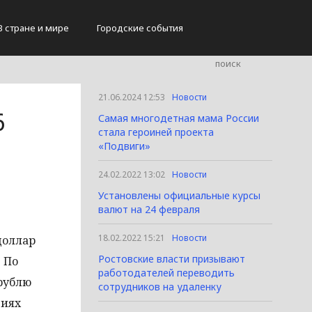
В стране и мире
Городские события
21.06.2024 12:53
Новости
6
Самая многодетная мама России
стала героиней проекта
«Подвиги»
24.02.2022 13:02
Новости
Установлены официальные курсы
валют на 24 февраля
18.02.2022 15:21
Новости
доллар
Ростовские власти призывают
. По
работодателей переводить
рублю
сотрудников на удаленку
ниях