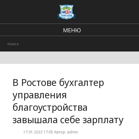
МЕНЮ
Региональные новости
Происшествия
В стране и мире
В Ростове бухгалтер
Городские события
управления
благоустройства
завышала себе зарплату
17.01.2023 17:05 Автор: admin