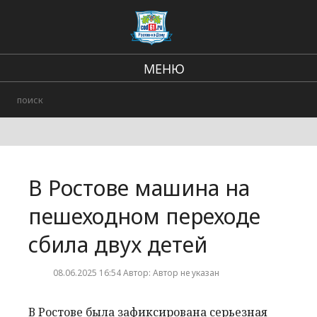
МЕНЮ
Региональные новости
Происшествия
В стране и мире
В Ростове машина на
Городские события
пешеходном переходе
сбила двух детей
08.06.2025 16:54 Автор: Автор не указан
В Ростове была зафиксирована серьезная